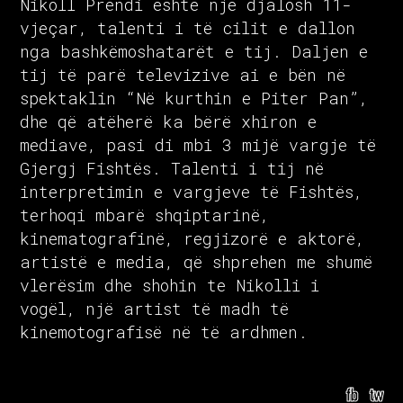
Nikoll Prendi është një djalosh 11-
vjeçar, talenti i të cilit e dallon
nga bashkëmoshatarët e tij. Daljen e
tij të parë televizive ai e bën në
spektaklin “Në kurthin e Piter Pan”,
dhe që atëherë ka bërë xhiron e
mediave, pasi di mbi 3 mijë vargje të
Gjergj Fishtës. Talenti i tij në
interpretimin e vargjeve të Fishtës,
terhoqi mbarë shqiptarinë,
kinematografinë, regjizorë e aktorë,
artistë e media, që shprehen me shumë
vlerësim dhe shohin te Nikolli i
vogël, një artist të madh të
kinemotografisë në të ardhmen.
fb
tw