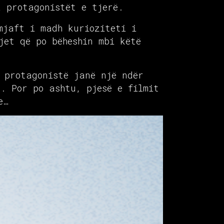
a protagonistët e tjerë.
mjaft i madh kurioziteti i
jet që po bëheshin mbi këtë
e protagonistë janë një ndër
. Por po ashtu, pjesë e filmit
e…