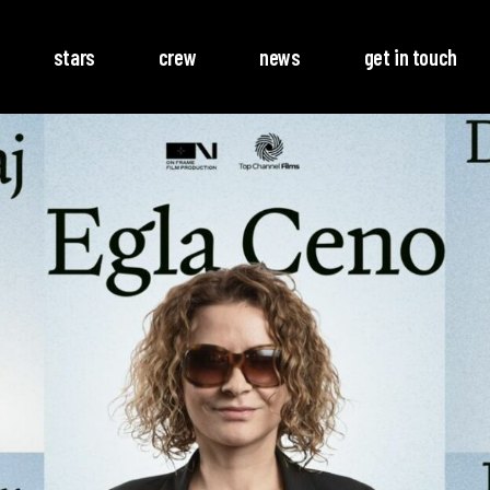
stars
crew
news
get in touch