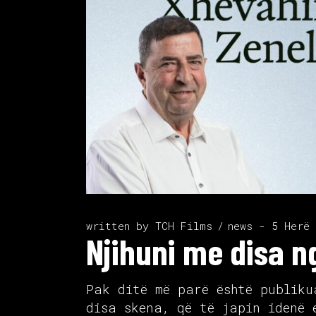
written by
TCH Films
news - 5 Herë
Njihuni me disa ng
Pak ditë më parë është publiku
disa skena, që të japin idenë 