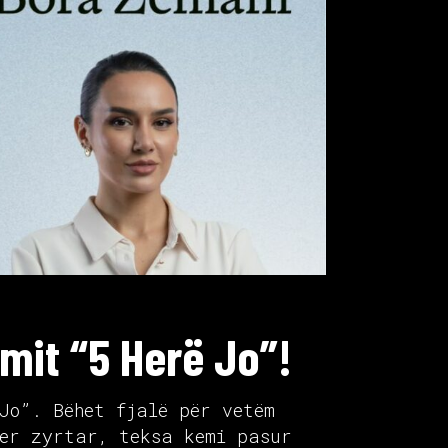
lmit “5 Herë Jo”!
Jo”. Bëhet fjalë për vetëm
ler zyrtar, teksa kemi pasur