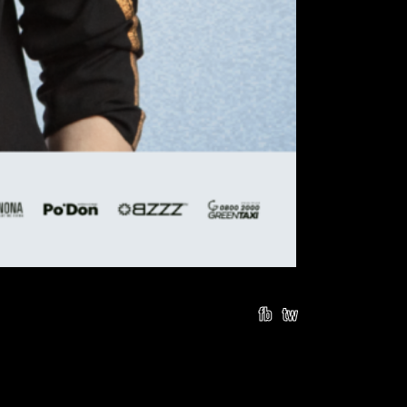
fb
tw