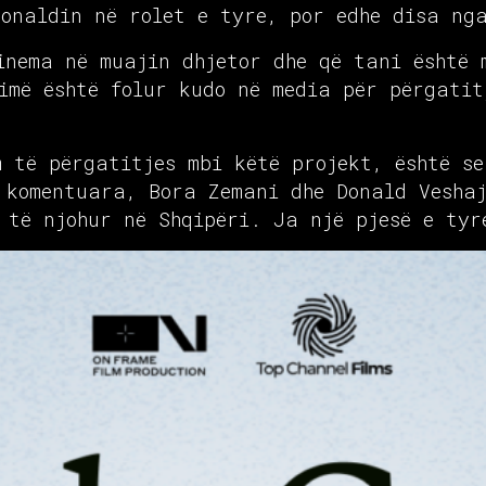
Donaldin në rolet e tyre, por edhe disa ng
inema në muajin dhjetor dhe që tani është 
imë është folur kudo në media për përgatit
m të përgatitjes mbi këtë projekt, është s
 komentuara, Bora Zemani dhe Donald Veshaj
 të njohur në Shqipëri. Ja një pjesë e tyr