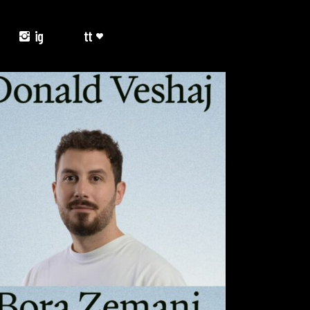
ig
tt