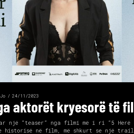
 Jo
24/11/2023
a aktorët kryesorë të fi
ar një “teaser” nga filmi më i ri “5 Herë 
e historisë në film, më shkurt se një trai