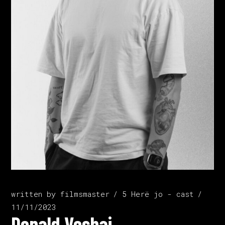
written by
filmsmaster
5 Herë jo - cast
11/11/2023
Donald Veshaj