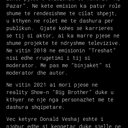
Pazar”. Në këte emision ka patur role
shumë të rëndësishme të cilat shpejt,
u kthyen ne rolet më te dashura per
publikun. Gjatë kohës së karrierës
së tij si aktor, ai ka marrë pjesë në
shumë projekte të ndryshme televizive.
Ne vitin 2018 ne emisionin “Treshat”
nisi edhe rrugetimi i tij si
moderator. Më pas me “binjakët” si
moderator dhe autor.
Ne vitin 2021 ai mori pjesë në
reality Show-n “Big Brother” duke u
kthyer në një nga personazhet më të
dashura shqipëtare.
Vec ketyre Donald Veshaj është i
njohur edhe si kengetar duke sjelle ne