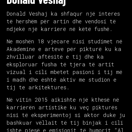
Donald Veshaj ka shfaqur një interes
të hershëm për artin dhe vendosi të
ndjekë një karrierë në këtë fushë.
Ne moshën 18 vjecare nisi studimet në
Akademine e arteve për pikturë ku ka
zhvilluar aftësitë e tij dhe ka
eksploruar fusha të tjera të artit
vizual i cili mbetet pasioni i tij më
i madh dhe është aktiv me studion e
tij te arkitektures.
Në vitin 2015 aikishte një kthesë në
karrierën artistike ku veç pikturës
nisi të eksperimentoj si aktor duke ju
bashkuar vëllait të tij binjak i cili
ishte pjesë e emisionit të humorit “Al