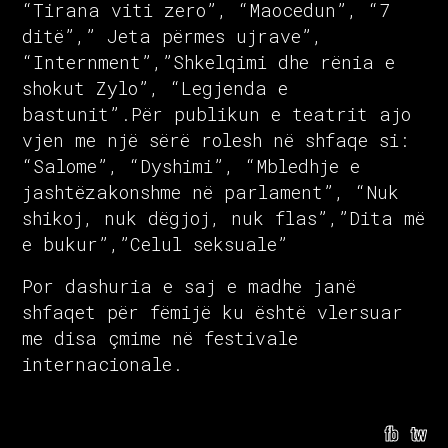
“Tirana viti zero”, “Maocedun”, “7
ditë”,” Jeta përmes ujrave”,
“Internment”,”Shkelqimi dhe rënia e
shokut Zylo”, “Legjenda e
bastunit”.Për publikun e teatrit ajo
vjen me një sërë rolesh në shfaqe si:
“Salome”, “Dyshimi”, “Mbledhje e
jashtëzakonshme në parlament”, “Nuk
shikoj, nuk dëgjoj, nuk flas”,”Dita më
e bukur”,”Celul seksuale”
Por dashuria e saj e madhe janë
shfaqet për fëmijë ku është vlersuar
me disa çmime në festivale
internacionale.
fb
tw