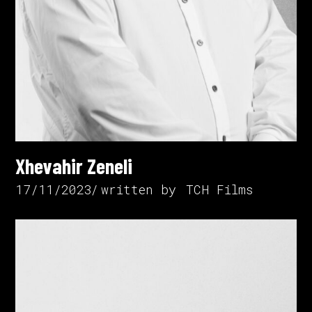
Xhevahir Zeneli
17/11/2023
written by
TCH Films