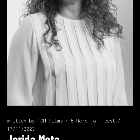
written by
TCH Films
5 Herë jo - cast
17/11/2023
Jorida Meta